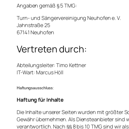
Angaben
gemäß
§ 5
TMG
:
Turn- und
Sängervereinigung
Neuhofen
e. V.
Jahnstraße
25
67141
Neuhofen
Vertreten
durch
:
Abteilungsleiter
:
Timo
Kettner
IT-Wart: Marcus
Höll
Haftungsausschluss
:
Haftung
für
Inhalte
Die
Inhalte
unserer
Seiten
wurden
mit
größter
So
Gewähr
übernehmen
.
Als
Diensteanbieter
sind
w
verantwortlich
.
Nach
§§ 8
bis
10
TMG
sind
wir
als