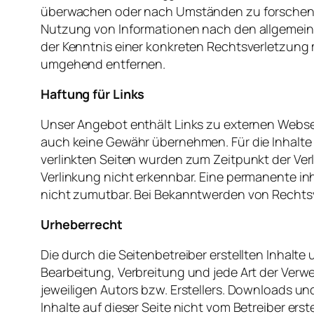
überwachen
oder
nach
Umständen
zu
forsche
Nutzung
von
Informationen
nach
den
allgemei
der
Kenntnis
einer
konkreten
Rechtsverletzung
umgehend
entfernen
.
Haftung
für
Links
Unser
Angebot
enthält
Links
zu
externen
Webse
auch
keine
Gewähr
übernehmen
.
Für
die
Inhalte
verlinkten
Seiten
wurden
zum
Zeitpunkt
der
Ver
Verlinkung
nicht
erkennbar
.
Eine
permanente
in
nicht
zumutbar
.
Bei
Bekanntwerden
von
Rechts
Urheberrecht
Die
durch
die
Seitenbetreiber
erstellten
Inhalte
Bearbeitung
,
Verbreitung
und
jede
Art
der
Verw
jeweiligen
Autors
bzw
.
Erstellers
. Downloads un
Inhalte
auf
dieser
Seite
nicht
vom
Betreiber
erste