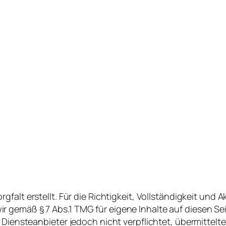
rgfalt
erstellt
.
Für
die
Richtigkeit
,
Vollständigkeit
und
Ak
ir
gemäß
§ 7 Abs.1
TMG
für
eigene
Inhalte
auf
diesen
Se
Diensteanbieter
jedoch
nicht
verpflichtet
,
übermittelte