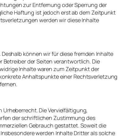
ichtungen
zur
Entfernung
oder
Sperrung
der
liche
Haftung
ist
jedoch
erst
ab
dem
Zeitpunkt
tsverletzungen
werden
wir
diese
Inhalte
.
Deshalb
können
wir
für
diese
fremden
Inhalte
r
Betreiber
der
Seiten
verantwortlich
. Die
widrige
Inhalte
waren
zum
Zeitpunkt
der
konkrete
Anhaltspunkte
einer
Rechtsverletzung
fernen
.
n
Urheberrecht
. Die
Vervielfältigung
,
rfen
der
schriftlichen
Zustimmung
des
mmerziellen
Gebrauch
gestattet
.
Soweit
die
.
Insbesondere
werden
Inhalte
Dritter
als
solche