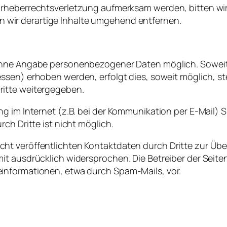
rheberrechtsverletzung
aufmerksam
werden
, bitten
wi
n
wir
derartige
Inhalte
umgehend
entfernen
.
hne
Angabe personenbezogener Daten
möglich
.
Sowei
essen) erhoben
werden
, erfolgt dies, soweit
möglich
, s
ritte weitergegeben.
g im Internet (z.B. bei der Kommunikation per E-Mail) 
ch Dritte ist nicht möglich.
ht veröffentlichten Kontaktdaten durch Dritte zur Üb
t ausdrücklich widersprochen. Die Betreiber der Seiten
informationen, etwa durch Spam-Mails, vor.