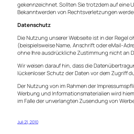
gekennzeichnet
.
Sollten
Sie
trotzdem
auf
eine
U
Bekanntwerden
von
Rechtsverletzungen
werde
Datenschutz
Die
Nutzung
unserer
Webseite
ist
in
der
Regel
o
(beispielsweise Name, Anschrift
oder
eMail-Adr
ohne
Ihre ausdrückliche
Zustimmung
nicht
an D
Wir weisen darauf hin, dass die Datenübertragun
lückenloser Schutz der Daten vor dem Zugriff dur
Der Nutzung von im Rahmen der Impressumspflic
Werbung und Informationsmaterialien wird hiermi
im Falle der unverlangten Zusendung von Werbe
Juli 21, 2010