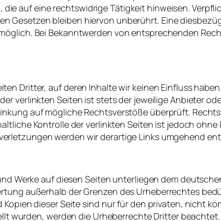
n
, die
auf
eine
rechtswidrige
Tätigkeit
hinweisen
.
Verpfl
nen
Gesetzen
bleiben
hiervon
unberührt
.
Eine
diesbezüg
möglich
.
Bei
Bekanntwerden
von
entsprechenden
Rech
iten
Dritter
,
auf
deren
Inhalte
wir
keinen
Einfluss
haben
der
verlinkten
Seiten
ist
stets
der
jeweilige
Anbieter
ode
linkung
auf
mögliche
Rechtsverstöße
überprüft
.
Rechts
haltliche
Kontrolle
der
verlinkten
Seiten
ist
jedoch
ohne
verletzungen
werden
wir
derartige
Links
umgehend
ent
und
Werke
auf
diesen
Seiten
unterliegen
dem
deutsche
ertung
außerhalb
der
Grenzen
des
Urheberrechtes
bedü
d
Kopien
dieser
Seite
sind
nur
für
den
privaten
,
nicht
ko
llt
wurden
,
werden
die
Urheberrechte
Dritter
beachtet